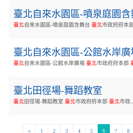
臺北自來水園區-噴泉庭園含
臺
北
自來水園區-噴泉庭園含舞台
臺
北
市政府府本
臺北自來水園區-公館水岸廣
臺
北
自來水園區-公館水岸廣場
臺
北
市政府府本部
臺北田徑場-舞蹈教室
臺
北
田徑場-舞蹈教室
臺
北
市政府府本部
臺
北
市政...
6
«
1
2
3
4
5
7
8