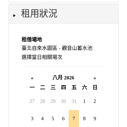
租用狀況
租借場地
臺北自來水園區 - 觀音山蓄水池
選擇當日相關場次
«
八月 2026
»
一
二
三
四
五
六
日
27
28
29
30
31
1
2
3
4
5
6
7
8
9