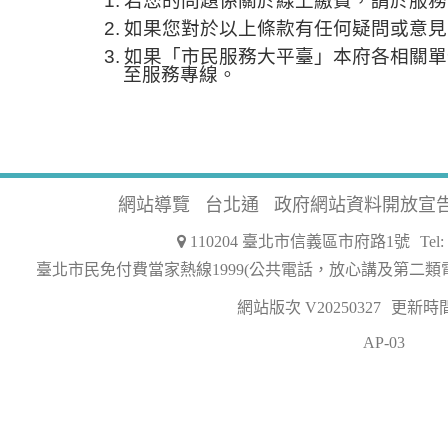
1.
若您的問題係關於線上繳費，請於服務
2.
如果您對於以上條款有任何疑問或意見
3.
如果「市民服務大平臺」本府各相關單
至服務專線。
網站導覽
台北通
政府網站資料開放宣
110204 臺北市信義區市府路1號
Tel
臺北市民免付費當家熱線1999(公共電話，放心講及第二類
網站版次 V20250327
更新時間 2
AP-03