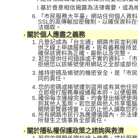
l
基於善意相信揭露為法律需要，或為
6.
「市民服務大平臺」網站任何個人資料
SSL
的高傳輸加密機制，以確保資料在
法擷取。
‧
關於個人應盡之義務
1.
凡登記成為「台北通」網路市民並利用
供之線上申請服務者，皆有義務維持並
確保該資料為正確、最新以及完整。
2.
若您提供任何錯誤或不實的資料，「市
拒絕您以該帳號使用網站之全部或部份
3.
維持密碼及帳號的機密安全，是「市民
同的責任。
4.
您的密碼或帳號遭到盜用或有其他任何
立即撥打服務專線通報本府，以便服務
5.
確保每次連線完畢，均會登出帳號使用
到其他人濫用。若您是與他人共享電腦
關閉瀏覽器視窗，以防止他人讀取您的
6.
所有網路市民行為應遵循國內、外法律
所發生之情事負全部責任。
‧
關於隱私權保護政策之諮詢與救濟