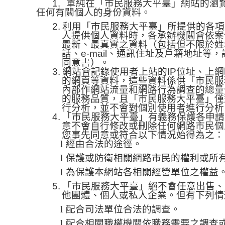
1.
單純在「市民服務大平臺」網站的瀏
任何有關個人的身份資料。
2.
利用「市民服務大平臺」所提供的各項
人提供個人資料時，各承辦機關會依案
最新、最真實之資料（包括但不限於姓
話、e-mail、通訊住址及戶籍地址等
同意書）。
3.
網站會記錄使用者上站的
IP
位址、上網
的網頁等資料，這些資料係供「市民服
內部作網站流量和網路行為調查的總量
的服務品質，且「市民服務大平臺」僅
行分析，並不會對個別使用者進行分析
4.
「市民服務大平臺」有義務保護各申請
意不會自行修改或刪除任何網路市民個
您事先同意或符合以下情況始得為之：
l
經由合法的途徑。
l
保護或防衛相關網路市民的權利或所
l
為保護本網站各相關經營單位之權益
5.
「市民服務大平臺」絕不會任意出售、
他團體、個人或私人企業。但有下列情
l
配合司法單位合法的調查。
l
配合相關職權機關依職務需要之調查