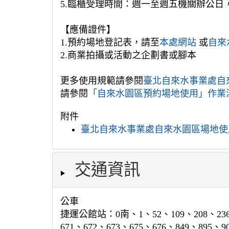
5.臨櫃受理時間：週一至週五機關辦公日
【應備證件】
1.預約場地登記表，請至
本處網站
或
自來
2.商業拍攝或活動之企劃書或腳本
更多使用規範請參閱
臺北自來水事業處自
請參閱
「自來水園區預約場地使用」作業
附件
臺北自來水事業處自來水園區場地使用
交通資訊
公車
捷運公館站：0南、1、52、109、208、236區、
671、672、673、675、676、849