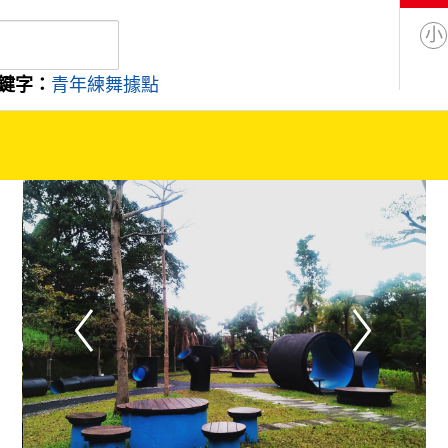
小
鍵字：
青年練舞據點