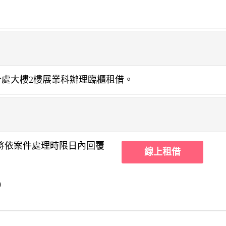
分處大樓2樓展業科辦理臨櫃租借。
將依案件處理時限日內回覆
線上租借
)