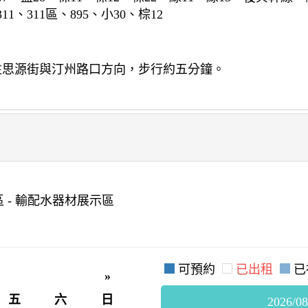
1、311區、895、小30、棕12
往思源街與汀州路口方向，步行約五分鐘。
 - 輸配水器材展示區
可預約
已出租
已
»
五
六
日
2026/08