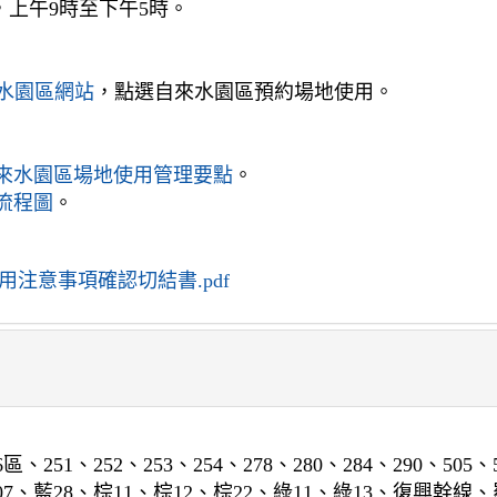
，上午9時至下午5時。
水園區網站
，點選自來水園區預約場地使用。
來水園區場地使用管理要點
。
流程圖
。
注意事項確認切結書.pdf
251、252、253、254、278、280、284、290、505、53
、895、907、藍28、棕11、棕12、棕22、綠11、綠13、