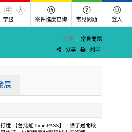
中
大
案件進度查詢
常見問題
登入
字級
首頁
常見問題
分享
列印
發展
【台北通TaipeiPASS】，除了是開啟