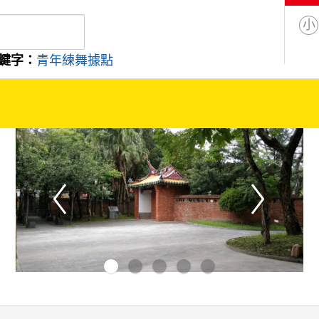
小
鍵字：
青年練舞據點