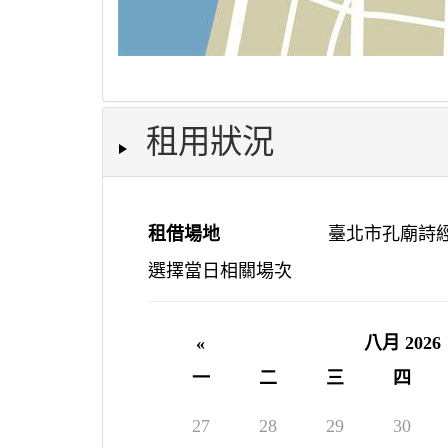
租用狀況
租借場地
臺北市孔廟詩經
選擇當日相關場次
«
八月 2026
一
二
三
四
27
28
29
30