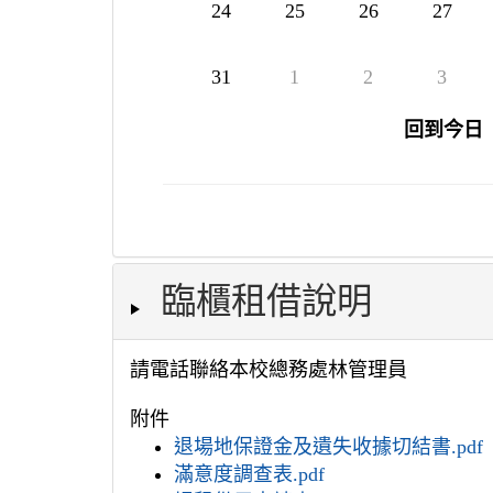
24
25
26
27
31
1
2
3
回到今日
臨櫃租借說明
請電話聯絡本校總務處林管理員
附件
退場地保證金及遺失收據切結書.pdf
滿意度調查表.pdf