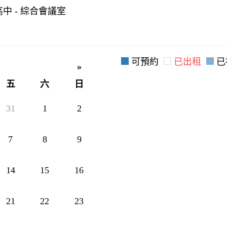
中 - 綜合會議室
可預約
已出租
已
»
五
六
日
31
1
2
7
8
9
14
15
16
21
22
23