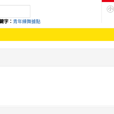
小
鍵字：
青年練舞據點