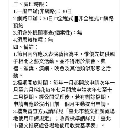
三、處理時限：
1.一般申辦(非網路)：30日
2.網路申辦：30日 □全程式 █非全程式 □網路
預約
3.須會外機關審查(個案性)：無
4.須層轉核釋：無
四、備註：
1.節目內容應以表演藝術為主，惟優先提供親
子相關之藝文活動。並不得用於集會、典
禮、頒獎、演講、晚會及其他類似形態之活
動。
2.檔期開放時間：每年一月起開放申請次年一
月至六月檔期;每年七月開放申請次年七至十
二月檔期。經公開受理後，若有剩餘檔期，
申請者應於演出日前一個月主動提出申請。
3.檔期審查方式請詳見「臺北市藝文推廣處場
地使用申請規定」；收費標準請詳見「臺北
市藝文推廣處各場地使用收費基準表」。