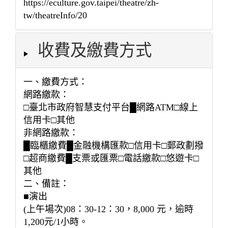
https://eculture.gov.taipei/theatre/zh-
tw/theatreInfo/20
收費及繳費方式
一、繳費方式：
網路繳款：
□臺北市政府智慧支付平台█網路ATM□線上
信用卡□其他
非網路繳款：
█臨櫃繳費█金融機構匯款□信用卡□郵政劃撥
□超商繳費█支票或匯票□電話繳款□悠遊卡□
其他
二、備註：
■演出
(上午場次)08：30-12：30，8,000 元，逾時
1,200元/1小時。