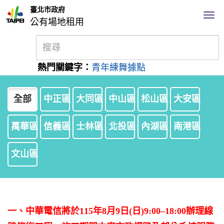
臺北市政府
公有場地租用
熱門關鍵字：
青年練舞據點
全部
中正區
大同區
中山區
松山區
大安區
萬華區
信義區
士林區
北投區
內湖區
南港區
文山區
一、中華電信將於115年8月9日(日)9:00–18:00辦理線