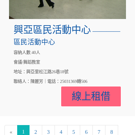
興亞區民活動中心
————
區民活動中心
容納人數:40人
會議/舞蹈教室
地址：興亞里松江路26巷18號
聯絡人：陳麗芳｜電話：25031369轉506
線上租借
1
«
2
3
4
5
6
7
8