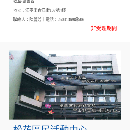
教室/讀書會
地址：江寧里合江街137號4樓
聯絡人：陳麗芳｜電話：25031369轉506
非受理期間