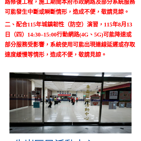
路修復工程，施工期間本府市政網路及部分系統服務
可能發生中斷或瞬斷情形，造成不便，敬請見諒。
二、配合115年城鎮韌性（防空）演習，115年8月13
日（四）14:30–15:00行動網路(4G、5G)可能降速或
部分服務受影響，系統使用可能出現連線延遲或存取
速度緩慢等情形，造成不便，敬請見諒。