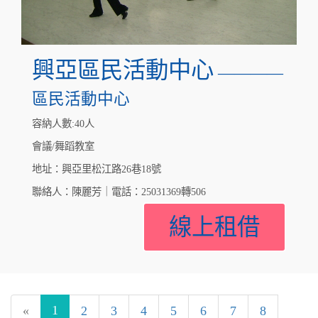
興亞區民活動中心
————
區民活動中心
容納人數:40人
會議/舞蹈教室
地址：興亞里松江路26巷18號
聯絡人：陳麗芳｜電話：25031369轉506
線上租借
1
«
2
3
4
5
6
7
8