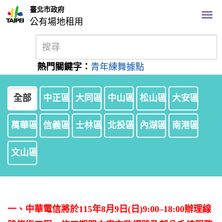
臺北市政府
公有場地租用
熱門關鍵字：
青年練舞據點
全部
中正區
大同區
中山區
松山區
大安區
萬華區
信義區
士林區
北投區
內湖區
南港區
文山區
一、中華電信將於115年8月9日(日)9:00–18:00辦理線