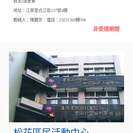
教室/讀書會
地址：江寧里合江街137號4樓
聯絡人：陳麗芳｜電話：25031369轉506
非受理期間