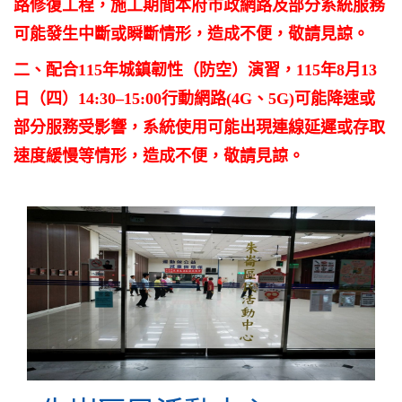
路修復工程，施工期間本府市政網路及部分系統服務
可能發生中斷或瞬斷情形，造成不便，敬請見諒。
二、配合115年城鎮韌性（防空）演習，115年8月13
日（四）14:30–15:00行動網路(4G、5G)可能降速或
部分服務受影響，系統使用可能出現連線延遲或存取
速度緩慢等情形，造成不便，敬請見諒。