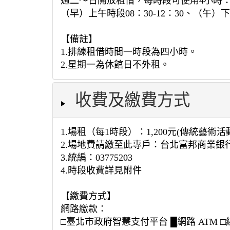
週二～日開放租借，每時段可使用4小時
（早）上午時段08：30-12：30、（午）下午
【備註】
1.排練租借時間一時段為四小時。
2.星期一為休館日不外租。
收費及繳費方式
1.場租（每1時段）：1,200元(傳統藝
2.場地費請繳至此專戶：台北富邦商業銀行公
3.統編：03775203
4.時段收費詳見附件
【繳費方式】
網路繳款：
□臺北市政府智慧支付平台 █網路 ATM □