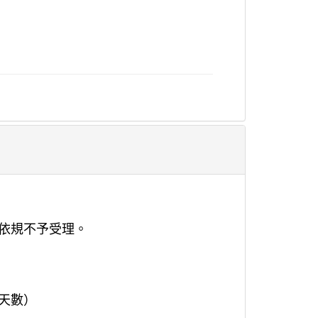
，依規不予受理。
需天數）