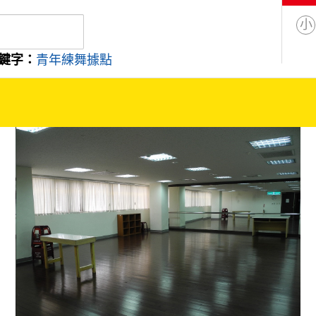
小
鍵字：
青年練舞據點