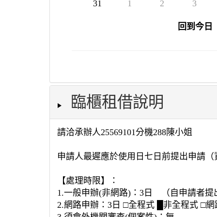
31
1
2
3
回到今日
臨櫃租借說明
請洽承辦人25569101分機288陳小姐
申請人最遲應於使用日七日前提出申請（資
【處理時限】：
1.一般申辦(非網路)：3日 （自申請
2.網路申辦：3日 □全程式 █非全程