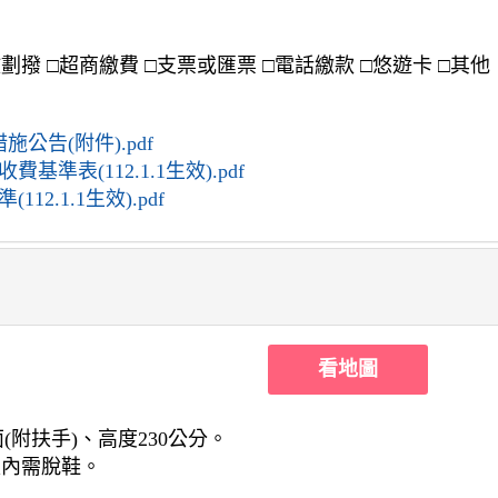
劃撥 □超商繳費 □支票或匯票 □電話繳款 □悠遊卡 □其他
公告(附件).pdf
表(112.1.1生效).pdf
.1.1生效).pdf
看地圖
(附扶手)、高度230公分。
 入內需脫鞋。