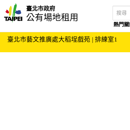
臺北市政府
公有場地租用
熱門關
臺北市藝文推廣處大稻埕戲苑 | 排練室1