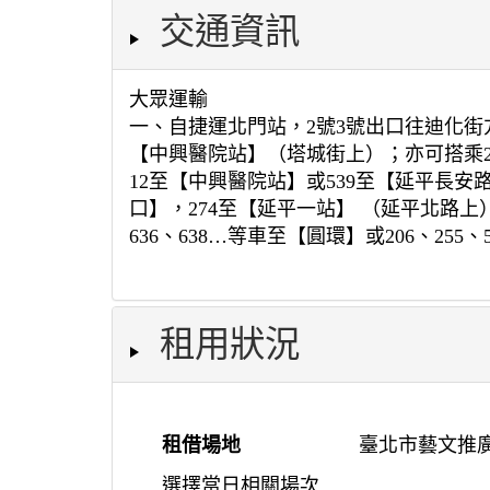
交通資訊
大眾運輸
一、自捷運北門站，2號3號出口往迪化街方
【中興醫院站】（塔城街上）；亦可搭乘2
12至【中興醫院站】或539至【延平長安
口】，274至【延平一站】 （延平北路上），
636、638…等車至【圓環】或206、25
租用狀況
租借場地
臺北市藝文推廣
選擇當日相關場次