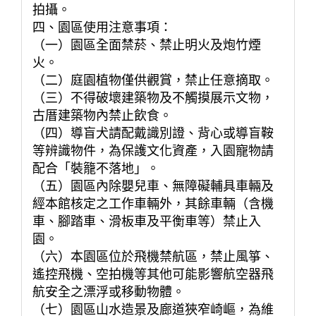
拍攝。
四、園區使用注意事項：
（一）園區全面禁菸、禁止明火及炮竹煙
火。
（二）庭園植物僅供觀賞，禁止任意摘取。
（三）不得破壞建築物及不觸摸展示文物，
古厝建築物內禁止飲食。
（四）導盲犬請配戴識別證、背心或導盲鞍
等辨識物件，為保護文化資產，入園寵物請
配合「裝籠不落地」。
（五）園區內除嬰兒車、無障礙輔具車輛及
經本館核定之工作車輛外，其餘車輛（含機
車、腳踏車、滑板車及平衡車等）禁止入
園。
（六）本園區位於飛機禁航區，禁止風箏、
遙控飛機、空拍機等其他可能影響航空器飛
航安全之漂浮或移動物體。
（七）園區山水造景及廊道狹窄崎嶇，為維