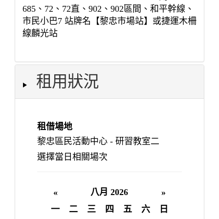
685、72、72直、902、902區間、和平幹線、
市民小巴7 站牌名【黎忠市場站】或捷運木柵
線麟光站
租用狀況
租借場地
黎忠區民活動中心 - 研習教室二
選擇當日相關場次
«
八月 2026
»
一
二
三
四
五
六
日