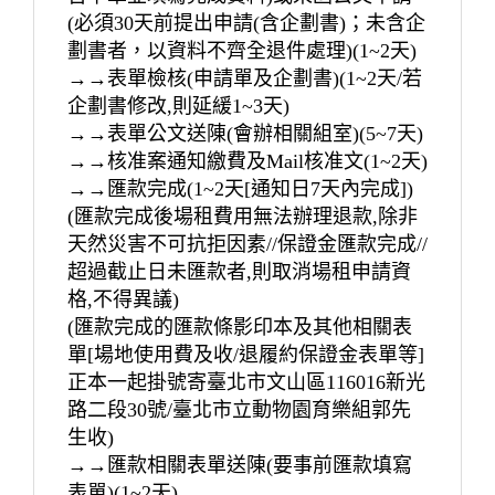
(必須30天前提出申請(含企劃書)；未含企
劃書者，以資料不齊全退件處理)(1~2天)
→→表單檢核(申請單及企劃書)(1~2天/若
企劃書修改,則延緩1~3天)
→→表單公文送陳(會辦相關組室)(5~7天)
→→核准案通知繳費及Mail核准文(1~2天)
→→匯款完成(1~2天[通知日7天內完成])
(匯款完成後場租費用無法辦理退款,除非
天然災害不可抗拒因素//保證金匯款完成//
超過截止日未匯款者,則取消場租申請資
格,不得異議)
(匯款完成的匯款條影印本及其他相關表
單[場地使用費及收/退履約保證金表單等]
正本一起掛號寄臺北市文山區116016新光
路二段30號/臺北市立動物園育樂組郭先
生收)
→→匯款相關表單送陳(要事前匯款填寫
表單)(1~2天)