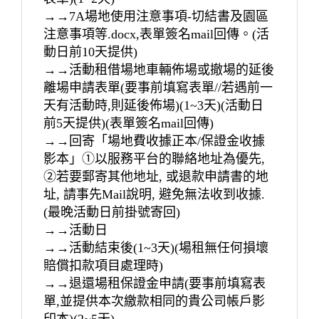
→→7A場地使用注意事項-切結書及園區
注意事項等.docx,表單簽名mail回傳。(活
動日前10天提供)
→→活動租借場地車輛佈場或撤場的延後
離場申請表單(要事前填寫表單//若遇前一
天有活動時,則延後佈場)(1~3天)(活動日
前5天提供)(表單簽名mail回傳)
→→回寄「場地費收據正本/保證金收據
影本」①以服務平台的聯絡地址為優先,
②若要郵寄其他地址, 或退款申請書的地
址, 請事先Mail說明, 避免無法收到收據.
(最晚活動日前掛號寄回)
→→活動日
→→活動結束後(1~3天)(場租無任何損壞
賠償扣款項目處理時)
→→退還場租保證金申請(要事前填寫表
單,並提供本次繳款相同的貴公司帳戶影