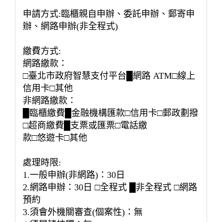
申請方式:臨櫃親自申辦、委託申辦、郵寄申
辦、網路申辦(非全程式)
繳費方式:
網路繳款：
□臺北市政府智慧支付平台█網路 ATM□線上
信用卡□其他
非網路繳款：
█臨櫃繳費█金融機構匯款□信用卡□郵政劃撥
□超商繳費█支票或匯票□電話繳
款□悠遊卡□其他
處理時限:
1.一般申辦(非網路)：30日
2.網路申辦：30日 □全程式 █非全程式 □網路
預約
3.須會外機關審查(個案性)：無