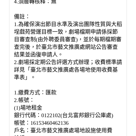
4.須層轉核釋：無
備註：
1.為確保演出節目水準及演出團隊性質與大稻
埕戲苑營運目標一致，劇場檔期申請係採節
目審查制(由外聘委員審查)，並於每期檔期審
查完後，於臺北市藝文推廣處網站公告審查
結果並函復申請人。
2.劇場採定期公告評選方式辦理；收費標準請
詳見「臺北市藝文推廣處各場地使用收費基
準表」。
1.繳費方式：匯款
2.帳號：
(1)場地租金
銀行代碼：0122102(台北富邦銀行公庫處)
帳號：16153460462136
戶名：臺北市藝文推廣處場地設施使用費