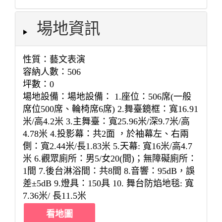
場地資訊
性質：藝文表演
容納人數：506
坪數：0
場地設備：場地設備： 1.座位：506席(一般
席位500席、輪椅席6席) 2.舞臺鏡框：寬16.91
米/高4.2米 3.主舞臺：寬25.96米/深9.7米/高
4.78米 4.投影幕：共2面 ，於袖幕左、右兩
側：寬2.44米/長1.83米 5.天幕: 寬16米/高4.7
米 6.觀眾廁所：男5/女20(間)；無障礙廁所：
1間 7.後台淋浴間：共8間 8.音響：95dB，誤
差±5dB 9.燈具：150具 10. 舞台防焰地毯: 寬
7.36米/ 長11.5米
看地圖