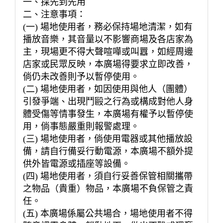
一、採先到先用
二、注意事項：
(一) 場地使用者，務必保持場地清潔，如有
播放音樂，其音量以不影響商場及各店家為
主，現場更不得大聲喧嘩或叫囂，如經周邊
店家或民眾反映，本廣場得要求立即改善，
倘仍未改善則予以暫停使用。
(二) 場地使用者，如因使用與他人（團體）
引發爭端、出現鬥毆之行為或構成對他人身
體受傷等情事發生，本廣場有權予以暫停使
用，倘事態嚴重則報警處理。
(三) 場地使用者，倘使用電器或其他播放設
備，請自行備妥行動電源，本廣場不額外提
供外皆電源或插座等設備。
(四) 場地使用者，須自行妥善保管相關攜帶
之物品（貴重）物品，本廣場不負保管之責
任。
(五) 本廣場係屬公共場合，場地使用者不得