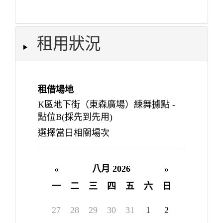
租用狀況
租借場地
K區地下街（東森廣場）練舞據點 -
點位B(採先到先用)
選擇當日相關場次
«
八月 2026
»
一
二
三
四
五
六
日
27
28
29
30
31
1
2