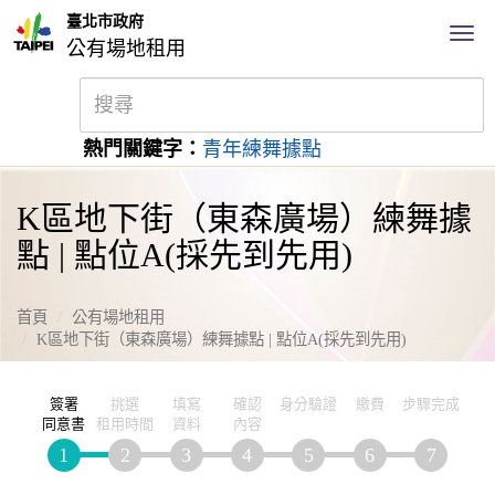
臺北市政府
公有場地租用
熱門關鍵字：
青年練舞據點
K區地下街（東森廣場）練舞據
點 | 點位A(採先到先用)
首頁
公有場地租用
K區地下街（東森廣場）練舞據點 | 點位A(採先到先用)
簽署
挑選
填寫
確認
身分驗證
繳費
步驟完成
同意書
租用時間
資料
內容