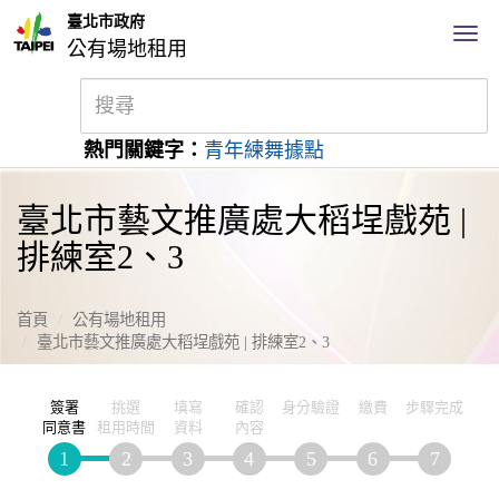
臺北市政府
公有場地租用
熱門關鍵字：
青年練舞據點
臺北市藝文推廣處大稻埕戲苑 |
排練室2、3
首頁
公有場地租用
臺北市藝文推廣處大稻埕戲苑 | 排練室2、3
簽署
挑選
填寫
確認
身分驗證
繳費
步驟完成
同意書
租用時間
資料
內容