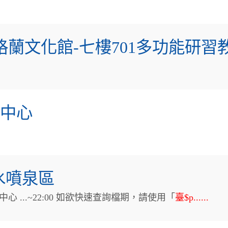
達格蘭文化館-七樓701多功能研習
動中心
水噴泉區
 ...~22:00 如欲快速查詢檔期，請使用「
臺$p......